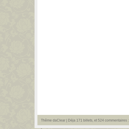
Thême
daClear
| Déja 171 billets, et 524 commentaires : 
-