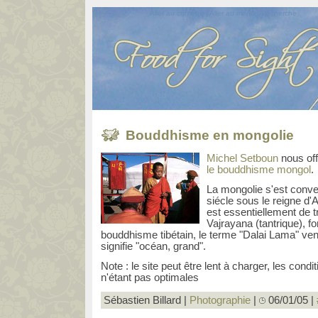
Aller au contenu
|
Aller au menu
|
Recherche
Bouddhisme en mongolie
Michel Setboun
nous off
le bouddhisme mongol
.
La mongolie s'est conv
siécle sous le reigne d
est essentiellement de 
Vajrayana (tantrique), f
bouddhisme tibétain, le terme "Dalai Lama" ven
signifie "océan, grand".
Note : le site peut être lent à charger, les con
n'étant pas optimales
Sébastien Billard |
Photographie
|
06/01/05
|