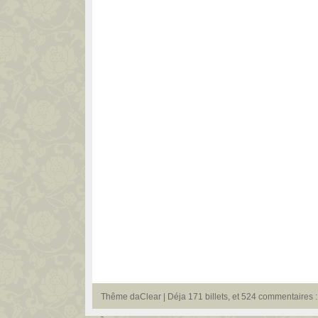
Thême
daClear
| Déja 171 billets, et 524 commentaires : 
-