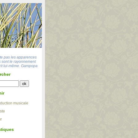
tte pas les apparences
es sont le rayonnement
rit lui-même.
Gampopa
rcher
nir
duction musicale
ste
ur
tiques