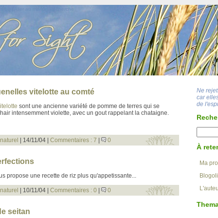
ntenu
|
Aller au menu
|
Recherche
Ne reje
uenelles vitelotte au comté
car ell
de l'esp
telotte
sont une ancienne variété de pomme de terres qui se
chair intensemment violette, avec un gout rappelant la chataigne.
Reche
naturel
| 14/11/04 |
Commentaires : 7
|
0
À rete
erfections
Ma pro
s propose une recette de riz plus qu'appetissante...
Blogoli
L'aute
naturel
| 10/11/04 |
Commentaires : 0
|
0
Thema
de seitan