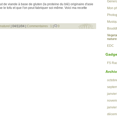
Genera
tut de viande à base de gluten (la proteine du blé) originaire d'asie
 le tofu et que l'on peut fabriquer soi-même. Voici ma recette
Mon ph
Photog
Musiq
naturel
| 04/11/04 |
Commentaires : 1
|
0
Boudd
Vegeta
nature
EDC
Gadge
FS Rad
Archi
octobr
septe
janvie
novem
janvie
décem