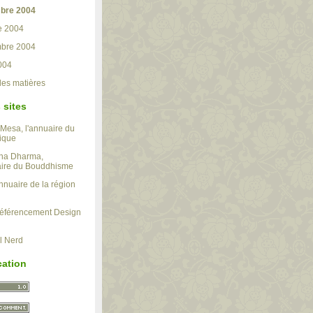
bre 2004
e 2004
mbre 2004
004
des matières
 sites
 Mesa, l'annuaire du
ique
ha Dharma,
aire du Bouddhisme
nnuaire de la région
éférencement Design
al Nerd
cation