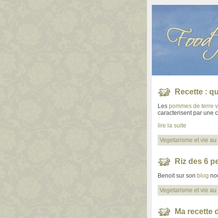
Aller au co
Recette : q
Les
pommes de terre vi
caracterisent par une 
lire la suite
Vegetarisme et vie au 
Riz des 6 p
Benoit sur son
blog
nou
Vegetarisme et vie au 
Ma recette 