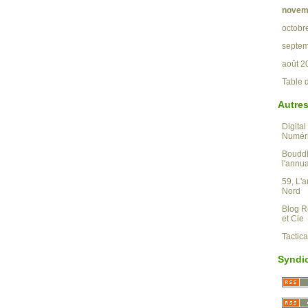
novem
octobr
septe
août 2
Table 
Autres
Digital
Numér
Boudd
l'annu
59, L'a
Nord
Blog R
et Cie
Tactic
Syndi