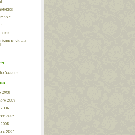
l
otoblog
raphie
ue
hisme
risme et vie au
l
ts
io (popup)
ves
e 2009
mbre 2009
r 2006
bre 2005
r 2005
bre 2004