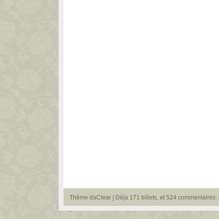
Thême
daClear
| Déja 171 billets, et 524 commentaires : 
-